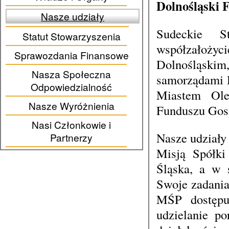
Dolnośląski 
Nasze udziały
Sudeckie St
Statut Stowarzyszenia
współzałoży
Sprawozdania Finansowe
Dolnośląsk
Nasza Społeczna
samorządami 
Odpowiedzialność
Miastem Ole
Nasze Wyróżnienia
Funduszu Gosp
Nasi Członkowie i
Nasze udziały 
Partnerzy
Misją Spółki
Śląska, a w 
Swoje zadania
MŚP dostępu 
udzielanie p