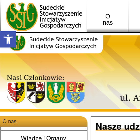
O
nas
Open toolbar
O nas
Nasze udz
Władze i Organy