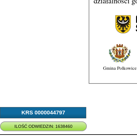
działalności g
Gmina Polkowice
KRS 0000044797
ILOŚĆ ODWIEDZIN: 1638460