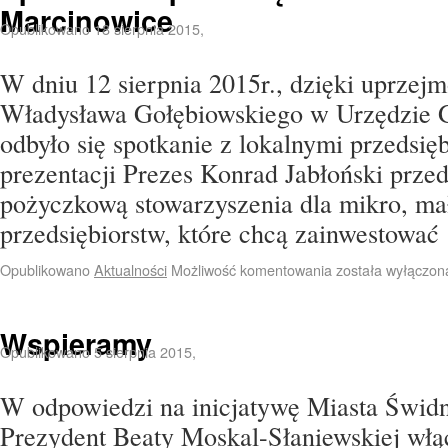
Marcinowice
Opublikowano
18 sierpnia 2015
,
W dniu 12 sierpnia 2015r., dzięki uprzej
Władysława Gołębiowskiego w Urzędzie
odbyło się spotkanie z lokalnymi przedsię
prezentacji Prezes Konrad Jabłoński przed
pożyczkową stowarzyszenia dla mikro, mał
przedsiębiorstw, które chcą zainwestowa
Opublikowano
Aktualności
Możliwość komentowania
została wyłączon
Wspieramy
Opublikowano
5 sierpnia 2015
,
W odpowiedzi na inicjatywę Miasta Świdni
Prezydent Beaty Moskal-Słaniewskiej włą