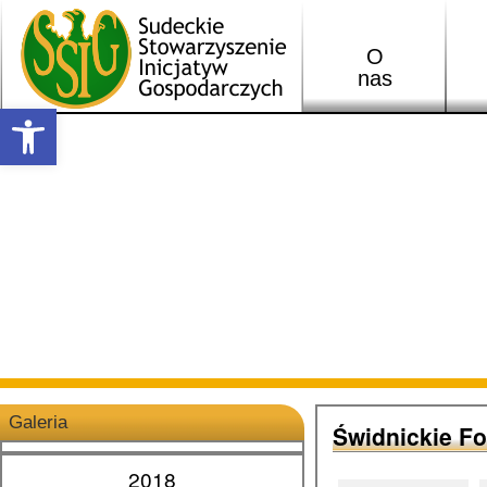
O
nas
Open toolbar
Galeria
Świdnickie F
2018