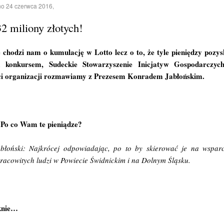
no
24 czerwca 2016
,
32 miliony złotych!
e chodzi nam o kumulację w Lotto lecz o to, że tyle pieniędzy pozy
 konkursem, Sudeckie Stowarzyszenie Inicjatyw Gospodarczy
ści organizacji rozmawiamy z Prezesem Konradem Jabłońskim.
 Po co Wam te pieniądze?
łoński: Najkrócej odpowiadając, po to by skierować je na wsparci
 pracowitych ludzi w Powiecie Świdnickim i na Dolnym Śląsku.
knie…