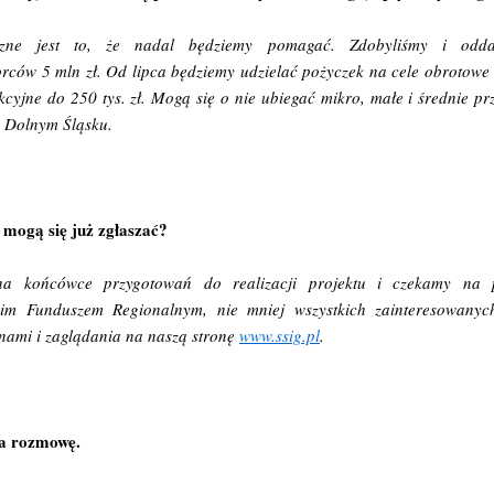
czne jest to, że nadal będziemy pomagać. Zdobyliśmy i odda
orców 5 mln zł. Od lipca będziemy udzielać pożyczek na cele obrotowe 
kcyjne do 250 tys. zł. Mogą się o nie ubiegać mikro, małe i średnie p
a Dolnym Śląsku.
 mogą się już zgłaszać?
na końcówce przygotowań do realizacji projektu i czekamy na
kim Funduszem Regionalnym, nie mniej wszystkich zainteresowany
 nami i zaglądania na naszą stronę
www.ssig.pl
.
za rozmowę.