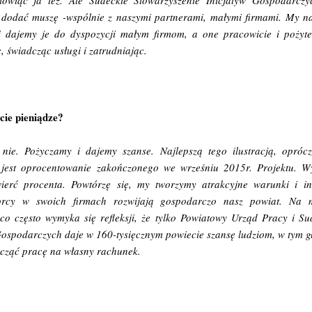
ówiąc ja też. Ale Sudeckie Stowarzyszenie Inicjatyw Gospodarczyc
 dodać muszę -wspólnie z naszymi partnerami, małymi firmami. My n
i dajemy je do dyspozycji małym firmom, a one pracowicie i pożyte
, świadcząc usługi i zatrudniając.
cie pieniądze?
e nie. Pożyczamy i dajemy szanse. Najlepszą tego ilustracją, opr
, jest oprocentowanie zakończonego we wrześniu 2015r. Projektu. 
wierć procenta. Powtórzę się, my tworzymy atrakcyjne warunki i 
iorcy w swoich firmach rozwijają gospodarczo nasz powiat. Na m
co często wymyka się refleksji, że tylko Powiatowy Urząd Pracy i Su
Gospodarczych daje w 160-tysięcznym powiecie szansę ludziom, w tym g
cząć pracę na własny rachunek.