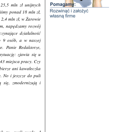
 25,5 mln zł unijnych
iśmy ponad 18 mln zł,
 2,4 mln zł, w Żarowie
wem, napędzamy rozwój
zynające działalność
o 9 osób, a w naszej
e. Panie Redaktorze,
ytuację: zjawia się u
 243 miejsca pracy. Czy
bierze ani kawałeczka
. No i jeszcze do puli
 się, zmodernizują i