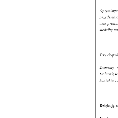
pomostowe.
Optymisty
I Cel partnerstwa:
przedsiębi
Celem partnerstwa jest wspólne przygotowanie
cele produ
wniosku o dofinansowanie i wspólna realizacja zadań
siedzibę n
przewidzianych w projekcie, polegających m. in. na
realizacji kompleksowego wsparcia w zakresie
zakładania i prowadzenia własnej działalności
gospodarczej obejmującego wyłącznie następujące
elementy:
szkolenia umożliwiające uzyskanie wiedzy i
Czy chętni
umiejętności niezbędnych do podjęcia
i prowadzenia działalności gospodarczej,
udzielenie pomocy bezzwrotnej (dotacji) na
Jesteśmy 
utworzenie przedsiębiorstwa,
finansowe wsparcie pomostowe wypłacane przez
Dolnośląs
okres do 6 miesięcy od dnia rozpoczęcia
kontaktu z
prowadzenia działalności gospodarczej
Pozostałe informacje, odnoszące się do planowanego
projektu są dostępne pod adresem:
https://power-wupdolnoslaski.praca.gov.pl/-/12771558-
konkurs-nr-powr-01-02-01-ip-10-02-002-20
Dziękuję 
II Wymagania wobec Partnera:
O udział w naborze może ubiegać się kandydat na