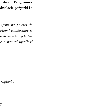
gionalnych Programów
zielacie pożyczki i o
azujemy na powrót do
płaty i zbankrutuje to
środków własnych. Nie
że oznaczać upadłość
 zapłacić.
o?