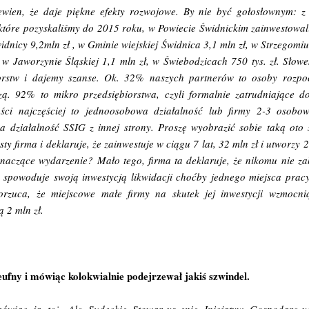
ewien, że daje piękne efekty rozwojowe. By nie być gołosłownym: z
 które pozyskaliśmy do 2015 roku, w Powiecie Świdnickim zainwestowal
idnicy 9,2mln zł , w Gminie wiejskiej Świdnica 3,1 mln zł, w Strzegomiu
, w Jaworzynie Śląskiej 1,1 mln zł, w Świebodzicach 750 tys. zł. Sło
orstw i dajemy szanse. Ok. 32% naszych partnerów to osoby rozpoc
ą. 92% to mikro przedsiębiorstwa, czyli formalnie zatrudniające d
ości najczęściej to jednoosobowa działalność lub firmy 2-3 osobow
a działalność SSIG z innej strony. Proszę wyobrazić sobie taką oto s
ty firma i deklaruje, że zainwestuje w ciągu 7 lat, 32 mln zł i utworzy
znaczące wydarzenie? Mało tego, firma ta deklaruje, że nikomu nie za
e spowoduje swoją inwestycją likwidacji choćby jednego miejsca pracy
orzuca, że miejscowe małe firmy na skutek jej inwestycji wzmocnią
 2 mln zł.
ufny i mówiąc kolokwialnie podejrzewał jakiś szwindel.