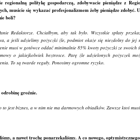
cie regionalną politykę gospodarczą, zdobywacie pieniądze z Re
ch, musicie się wykazać profesjonalizmem żeby pieniądze zdobyć. Ud
ie boli?
anie Redaktorze. Chciałbym, aby tak było. Wszystkie spłaty przek
a, a jeśli udzielimy pożyczki źle, podmiot okaże się niezdolny do jej s
enie musi w gotówce oddać minimalnie 85% kwoty pożyczki ze swoich 
mowy o jakiejkolwiek beztrosce. Parę źle udzielonych pożyczek mo
enia. To są twarde reguły. Ponosimy ogromne ryzyko.
ę odrobinę groźnie.
 to jest biznes, a w nim nie ma darmowych obiadków. Zawsze ktoś musi
iśmy, a nawet trochę ponarzekaliśmy. A co nowego, optymistyczneg