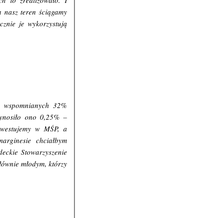
h to zrealizowało. I
a nasz teren ściągamy
cznie je wykorzystują
ócz wspomnianych 32%
Wynosiło ono 0,25% –
inwestujemy w MŚP, a
arginesie chciałbym
deckie Stowarzyszenie
łównie młodym, którzy