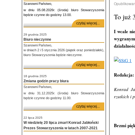
Opublikowa
Szanowni Państwo,
w dniu 05.08.2026r. (środa) biuro Stowarzyszenia
To już 
będzie czynne do godziny 13.00.
czytaj więcej...
I wcale ni
29 grudnia 2025
wygranym
Biuro nieczynne
działalno
Szanowni Państwo,
w dniach 2 i 5 stycznia 2026 (piątek oraz poniedziałek),
biuro Stowarzyszenia będzie nieczynne.
czytaj więcej...
Redakcja:
18 grudnia 2025
Zmiana godzin pracy biura
Szanowni Państwo,
Konrad Jab
w dniu 31.12.2025r. (środa) biuro Stowarzyszenia
rzutkich i
będzie czynne do godziny 11.00.
czytaj więcej...
22 lipca 2025
W niedzielę 20 lipca zmarł Konrad Jabłoński
Brzmi pię
Prezes Stowarzyszenia w latach 2007-2021