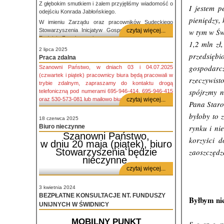
Z głębokim smutkiem i żalem przyjęliśmy wiadomość o
I jestem p
odejściu Konrada Jabłońskiego.
pieniędzy,
W imieniu Zarządu oraz pracowników Sudeckiego
Stowarzyszenia Inicjatyw Gospodarczych
czytaj więcej...
składamy
w tym w Św
Rodzinie Zmarłego najszczersze kondolencje i wyrazy
1,2 mln zł
współczucia.
2 lipca 2025
przedsiębi
Konrad był dla nas wszystkich nie tylko wieloletnim i
Praca zdalna
oddanym Prezesem, ale przede wszystkim
gospodarcz
Szanowni Państwo, w dniach 03 i 04.07.2025
wspaniałym człowiekiem inspirującym do działania.
(czwartek i piątek) pracownicy biura będą pracowali w
rzeczywist
Jego zaangażowanie oraz pasja przy realizowanych
trybie zdalnym, zapraszamy do kontaktu drogą
projektach na zawsze pozostawią ślad w historii
spójrzmy n
telefoniczną pod numerami 695-946-414, 695-946-415
naszego Stowarzyszenia i w sercach tych, którzy mieli
oraz 530-573-081 lub mailowo biuro@ssig.pl
czytaj więcej...
Pana Staros
zaszczyt z nim współpracować.
byłoby to 
Łączymy się z Państwem w bólu w tych trudnych
18 czerwca 2025
chwilach.
Biuro nieczynne
rynku i ni
Z wyrazami najgłębszego żalu,
Szanowni Państwo,
korzyści d
w dniu 20 maja (piątek), biuro
Zarząd i Pracownicy Sudeckiego Stowarzyszenia
Stowarzyszenia będzie
zaoszczędzą
Inicjatyw Gospodarczych
nieczynne.
czytaj więcej...
3 kwietnia 2024
BEZPŁATNE KONSULTACJE NT. FUNDUSZY
Byłbym nie
UNIJNYCH W ŚWIDNICY
MOBILNY PUNKT