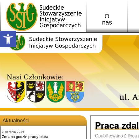
O
nas
Open toolbar
Aktualności
Praca zda
3 sierpnia 2026
Opublikowano
2 lipca
Zmiana godzin pracy biura