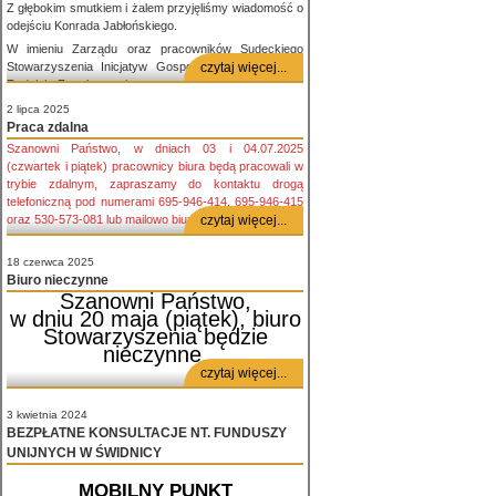
Z głębokim smutkiem i żalem przyjęliśmy wiadomość o
odejściu Konrada Jabłońskiego.
W imieniu Zarządu oraz pracowników Sudeckiego
Stowarzyszenia Inicjatyw Gospodarczych
czytaj więcej...
składamy
Rodzinie Zmarłego najszczersze kondolencje i wyrazy
współczucia.
2 lipca 2025
Konrad był dla nas wszystkich nie tylko wieloletnim i
Praca zdalna
oddanym Prezesem, ale przede wszystkim
Szanowni Państwo, w dniach 03 i 04.07.2025
wspaniałym człowiekiem inspirującym do działania.
(czwartek i piątek) pracownicy biura będą pracowali w
Jego zaangażowanie oraz pasja przy realizowanych
trybie zdalnym, zapraszamy do kontaktu drogą
projektach na zawsze pozostawią ślad w historii
telefoniczną pod numerami 695-946-414, 695-946-415
naszego Stowarzyszenia i w sercach tych, którzy mieli
oraz 530-573-081 lub mailowo biuro@ssig.pl
czytaj więcej...
zaszczyt z nim współpracować.
Łączymy się z Państwem w bólu w tych trudnych
18 czerwca 2025
chwilach.
Biuro nieczynne
Z wyrazami najgłębszego żalu,
Szanowni Państwo,
w dniu 20 maja (piątek), biuro
Zarząd i Pracownicy Sudeckiego Stowarzyszenia
Stowarzyszenia będzie
Inicjatyw Gospodarczych
nieczynne.
czytaj więcej...
3 kwietnia 2024
BEZPŁATNE KONSULTACJE NT. FUNDUSZY
UNIJNYCH W ŚWIDNICY
MOBILNY PUNKT